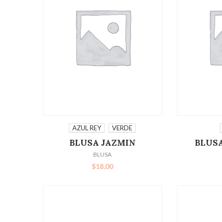
SELECCIONAR OPCIONES
SELECC
AZUL REY
VERDE
BLUSA JAZMIN
BLUS
BLUSA
$
18,00