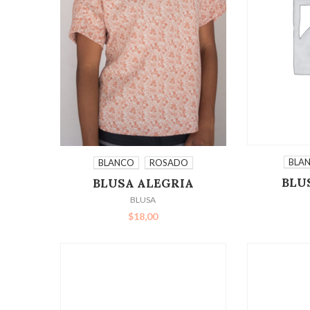
SELECC
SELECCIONAR OPCIONES
BLA
BLANCO
ROSADO
BLU
BLUSA ALEGRIA
BLUSA
$
18,00