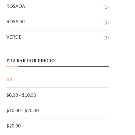
ROSADA
(1)
ROSADO
(3)
VERDE
(3)
AMARILLO
(1)
FILTRAR POR PRECIO
AZUL
(1)
All
AZUL MARINO
(1)
$
0,00
-
$
10,00
NEGRO
(2)
$
10,00
-
$
20,00
TURQUESA
(1)
$
20,00
+
VINO TINTO
(1)