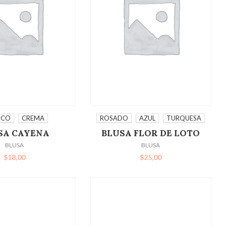
IONAR OPCIONES
SELECCIONAR OPCIONES
NCO
CREMA
ROSADO
AZUL
TURQUESA
SA CAYENA
BLUSA FLOR DE LOTO
BLUSA
BLUSA
$
18,00
$
25,00