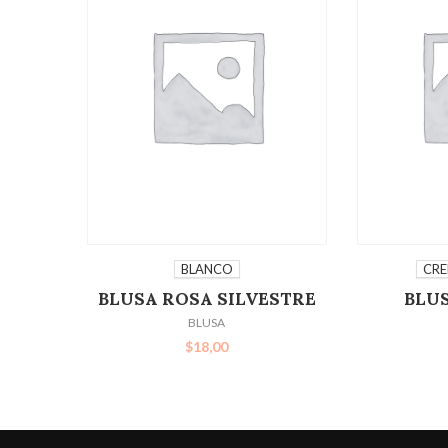
SELECCIONAR OPCIONES
SELECC
BLANCO
CR
BLUSA ROSA SILVESTRE
BLU
BLUSA
$
18,00