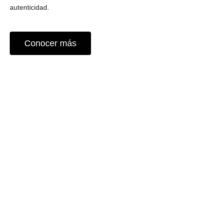
autenticidad.
Conocer más
JACINTA a través de la formación
integral y profesional de mujeres de
pocos recursos en el oficio de la
costura, ofrece prendas de vestir de
calidad, confeccionadas con un
porcentaje de textil reciclado, que
refuerzan la dignidad y la
personalidad de las mujeres.