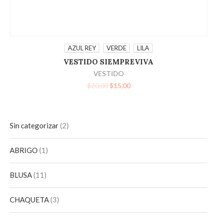
SELECCIONAR OPCIONES
AZUL REY
VERDE
LILA
VESTIDO SIEMPREVIVA
VESTIDO
$
20,00
$
15,00
Sin categorizar
2
ABRIGO
1
BLUSA
11
CHAQUETA
3