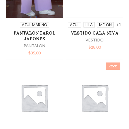
SELECCIONAR
SELECCIONAR
+1
AZUL
LILA
MELON
AZUL MARINO
VESTIDO CALA NI¥A
PANTALON FAROL
OPCIONES
OPCIONES
JAPONES
VESTIDO
PANTALON
$
28,00
$
35,00
-25%