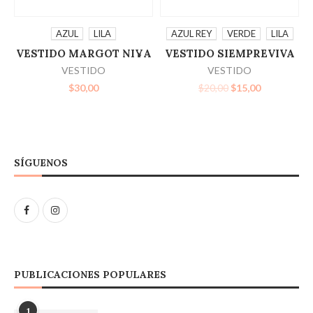
SELECCIONAR
SELECCIONAR
AZUL
LILA
AZUL REY
VERDE
LILA
VESTIDO MARGOT NI¥A
VESTIDO SIEMPREVIVA
OPCIONES
OPCIONES
VESTIDO
VESTIDO
$
30,00
$
20,00
$
15,00
SÍGUENOS
PUBLICACIONES POPULARES
1