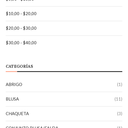
AZUL MARINO
(1)
$
10,00
-
$
20,00
BEIGE
(2)
$
20,00
-
$
30,00
LILA
(3)
$
30,00
-
$
40,00
MELON
(2)
MORADO
(1)
CATEGORÍAS
NARANJA
(1)
ABRIGO
(1)
NEGRO
(6)
BLUSA
(11)
ROJO
(1)
CHAQUETA
(3)
ROSA VIEJO
(2)