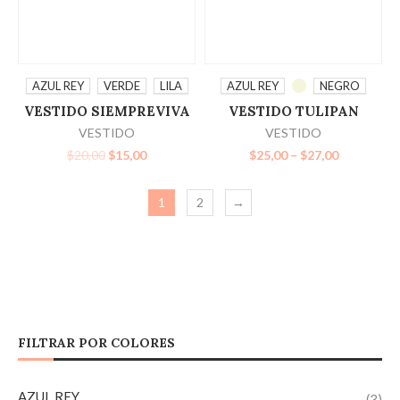
SELECCIONAR
SELECCIONAR
AZUL REY
VERDE
LILA
AZUL REY
NEGRO
VESTIDO SIEMPREVIVA
VESTIDO TULIPAN
OPCIONES
OPCIONES
VESTIDO
VESTIDO
$
20,00
$
15,00
$
25,00
–
$
27,00
1
2
→
FILTRAR POR COLORES
AZUL REY
(3)