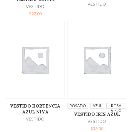
OPCIONES
VESTIDO
VESTIDO
$
27,00
LEER MÁS
SELECCIONAR
VESTIDO HORTENCIA
ROSADO
AZUL
ROSA
VIEJO
AZUL NI¥A
VESTIDO IRIS AZUL
OPCIONES
VESTIDO
VESTIDO
$
38,00