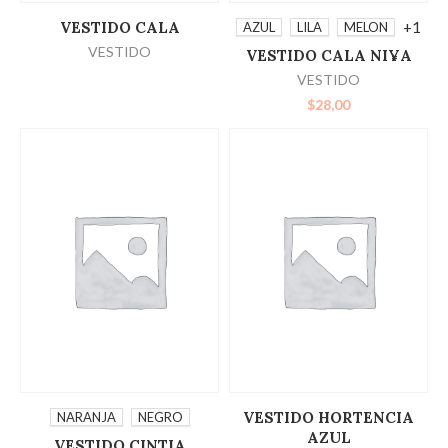
LEER MÁS
SELECCIONAR
+1
VESTIDO CALA
AZUL
LILA
MELON
VESTIDO
VESTIDO CALA NI¥A
OPCIONES
VESTIDO
$
28,00
SELECCIONAR
LEER MÁS
VESTIDO HORTENCIA
NARANJA
NEGRO
AZUL
VESTIDO CINTIA