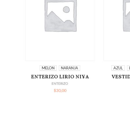
SELECCIONAR OPCIONES
SELECC
MELON
NARANJA
AZUL
ENTERIZO LIRIO NI¥A
VESTI
ENTERIZO
$
30,00