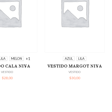
IONAR OPCIONES
SELECCIONAR OPCIONES
+1
LILA
MELON
AZUL
LILA
DO CALA NI¥A
VESTIDO MARGOT NI¥A
VESTIDO
VESTIDO
$
28,00
$
30,00