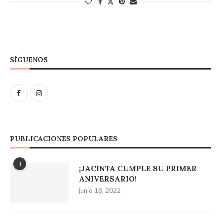
SÍGUENOS
PUBLICACIONES POPULARES
1
¡JACINTA CUMPLE SU PRIMER
ANIVERSARIO!
junio 18, 2022